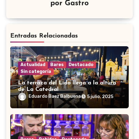
por
Gastro
Entradas Relacionadas
Actualidad
Bares
Destacado
Sin categoría
La terraza del Lido llega a la altura
de La Catedral
Eduardo Baez Balbuena
5 julio, 2025