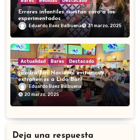
Bares
Bebidas
Destacado
Errores infantiles cuestan caro a los
experimentados
Eduardo Baez Balbuena
31 marzo, 2025
Actualidad
Bares
Destacado
¿Podrá Bar Nacional evitar que
extrañemos a Lido Bar?
Eduardo Baez Balbuena
20 marzo, 2025
Deja una respuesta