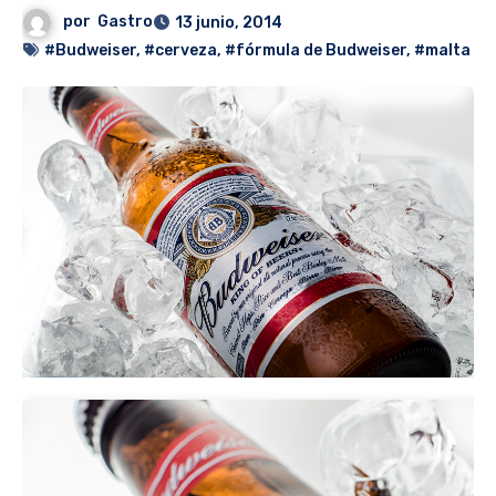
por
Gastro
13 junio, 2014
#Budweiser
,
#cerveza
,
#fórmula de Budweiser
,
#malta