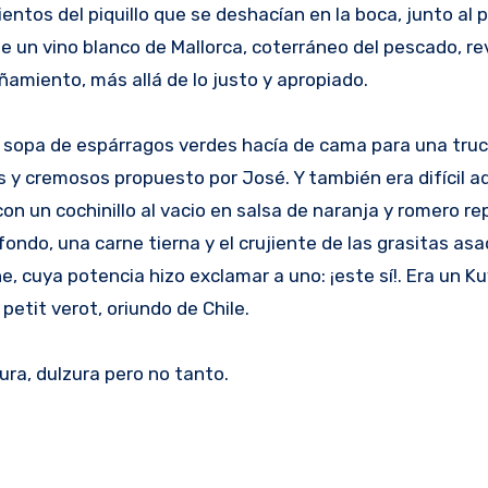
entos del piquillo que se deshacían en la boca, junto al
un vino blanco de Mallorca, coterráneo del pescado, rev
amiento, más allá de lo justo y apropiado.
una sopa de espárragos verdes hacía de cama para una tru
s y cremosos propuesto por José. Y también era difícil a
on un cochinillo al vacio en salsa de naranja y romero rep
ndo, una carne tierna y el crujiente de las grasitas asad
he, cuya potencia hizo exclamar a uno: ¡este sí!. Era un K
etit verot, oriundo de Chile.
sura, dulzura pero no tanto.