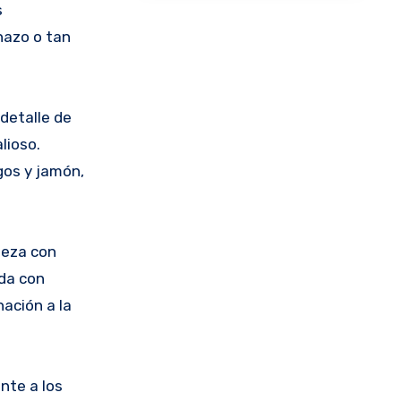
s
hazo o tan
detalle de
alioso.
gos y jamón,
deza con
ada con
ación a la
nte a los