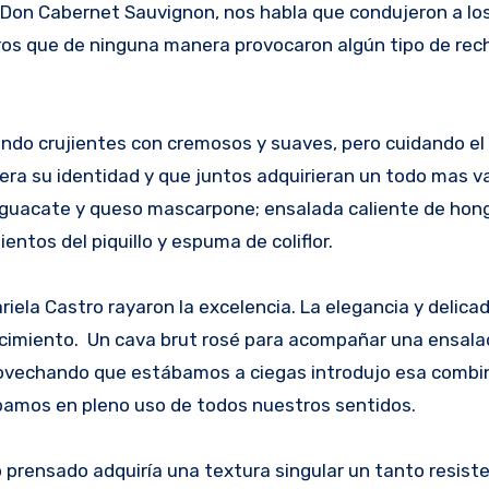
y Don Cabernet Sauvignon, nos habla que condujeron a lo
os que de ninguna manera provocaron algún tipo de rec
ndo crujientes con cremosos y suaves, pero cuidando el 
iera su identidad y que juntos adquirieran un todo mas v
guacate y queso mascarpone; ensalada caliente de hon
entos del piquillo y espuma de coliflor.
iela Castro rayaron la excelencia. La elegancia y delica
tecimiento. Un cava brut rosé para acompañar una ensal
provechando que estábamos a ciegas introdujo esa combin
bamos en pleno uso de todos nuestros sentidos.
 prensado adquiría una textura singular un tanto resiste