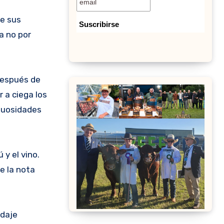
de sus
a no por
después de
r a ciega los
inuosidades
 y el vino.
ue la nota
idaje