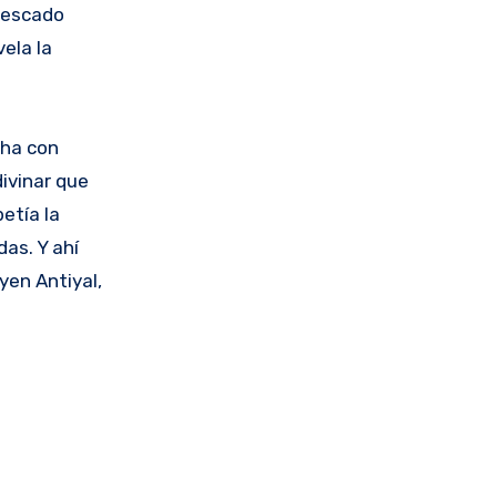
 pescado
ela la
cha con
divinar que
etía la
as. Y ahí
uyen Antiyal,