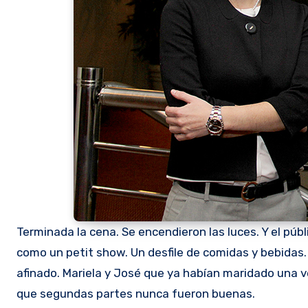
Terminada la cena. Se encendieron las luces. Y el pú
como un petit show. Un desfile de comidas y bebidas. 
afinado. Mariela y José que ya habían maridado una v
que segundas partes nunca fueron buenas.