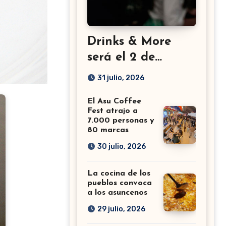
Drinks & More
será el 2 de
setiembre en el
31 julio, 2026
Sheraton
El Asu Coffee
Fest atrajo a
7.000 personas y
80 marcas
30 julio, 2026
La cocina de los
pueblos convoca
a los asuncenos
29 julio, 2026