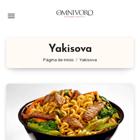
Ir
al
contenido
Yakisova
Página de inicio
Yakisova