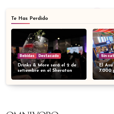
Te Has Perdido
Bebidas
Destacado
Sin ca
Drinks & More será el 2 de
El Asu
setiembre en el Sheraton
7.000 