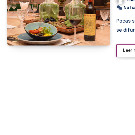
No h
Pocas son las etiquetas de vinos italianos cuyo consumo
se difu
Leer