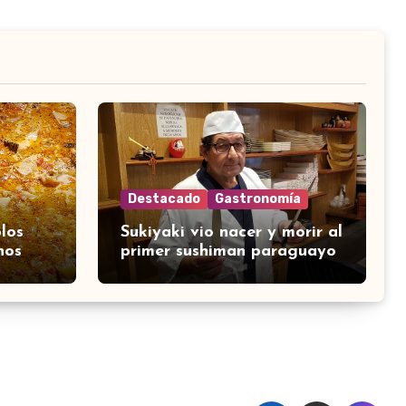
Destacado
Gastronomía
los
Sukiyaki vio nacer y morir al
nos
primer sushiman paraguayo