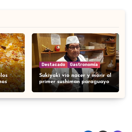
Destacado
Gastronomía
los
Sukiyaki vio nacer y morir al
nos
primer sushiman paraguayo