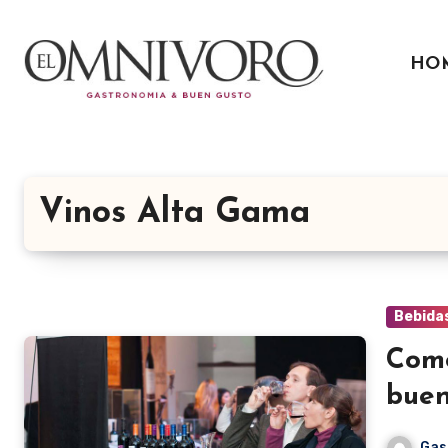
Ir
al
HO
contenido
Vinos Alta Gama
Bebida
Como
buen
Gas