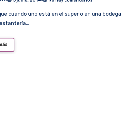
5 junio, 2014
No hay comentarios
 estantería…
 más