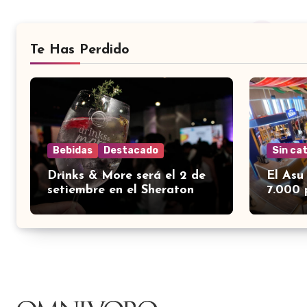
Te Has Perdido
Bebidas
Destacado
Sin ca
Drinks & More será el 2 de
El Asu
setiembre en el Sheraton
7.000 