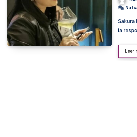
No h
Sakura Kojima, conocida profesional del mundo del vino es
la resp
Leer