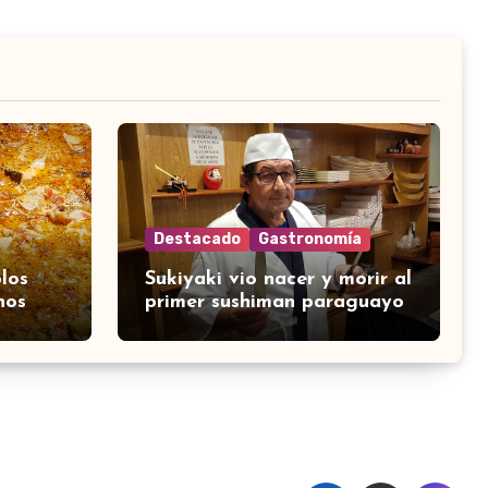
Destacado
Gastronomía
los
Sukiyaki vio nacer y morir al
nos
primer sushiman paraguayo