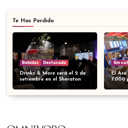
Te Has Perdido
Bebidas
Destacado
Sin ca
Drinks & More será el 2 de
El Asu
setiembre en el Sheraton
7.000 