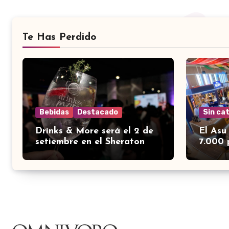
Te Has Perdido
Bebidas
Destacado
Sin ca
Drinks & More será el 2 de
El Asu
setiembre en el Sheraton
7.000 