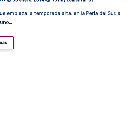
30 enero, 2014
No hay comentarios
 uno…
 más