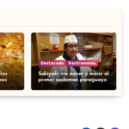
Destacado
Gastronomía
los
Sukiyaki vio nacer y morir al
nos
primer sushiman paraguayo