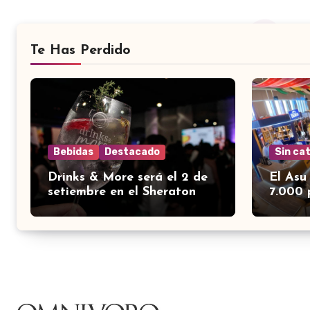
Te Has Perdido
Bebidas
Destacado
Sin ca
Drinks & More será el 2 de
El Asu
setiembre en el Sheraton
7.000 