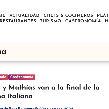
ME
ACTUALIDAD
CHEFS & COCINEROS
PLAT
RESTAURANTES
TURISMO
GASTRONOMÍA
H
na
ado
Gastronomía
 y Mathías van a la final de la
na italiana
ardo Baez Balbuena