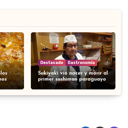
Destacado
Gastronomía
los
Sukiyaki vio nacer y morir al
nos
primer sushiman paraguayo