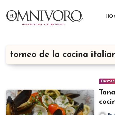
Ir
al
HO
contenido
torneo de la cocina italia
Destac
Tana
coci
Edu