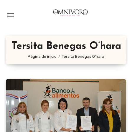
Ir
al
contenido
Tersita Benegas O’hara
Página de inicio
Tersita Benegas O’hara