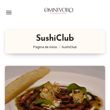
Ir
al
contenido
SushiClub
Página de inicio
SushiClub