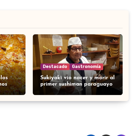
Destacado
Gastronomía
los
Sukiyaki vio nacer y morir al
nos
primer sushiman paraguayo