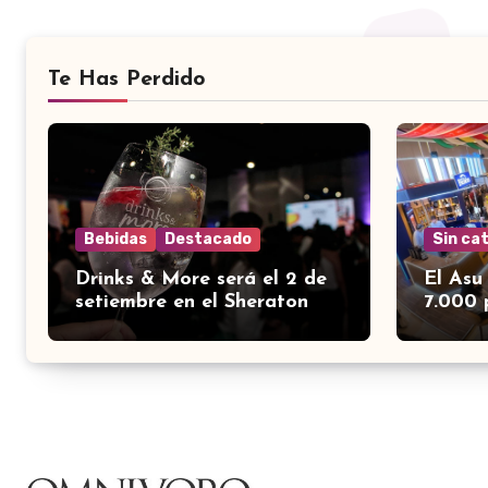
Te Has Perdido
Bebidas
Destacado
Sin ca
Drinks & More será el 2 de
El Asu
setiembre en el Sheraton
7.000 