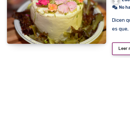
No h
Dicen que los platos deben entrar primero por la vista. Así,
es que,
Leer