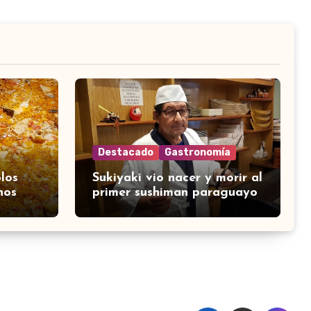
Destacado
Gastronomía
los
Sukiyaki vio nacer y morir al
nos
primer sushiman paraguayo