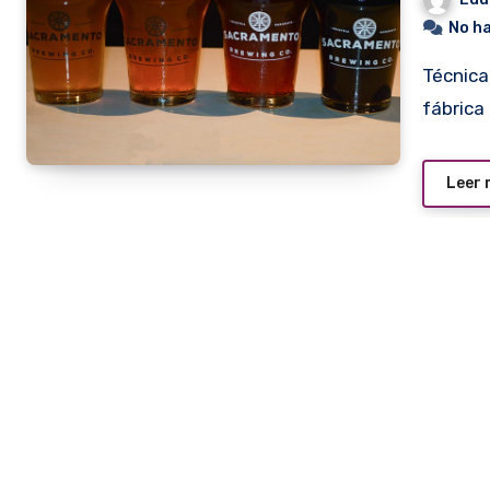
No h
Técnicamente es un Brew Pub. Es decir una pequeña
fábrica
Leer