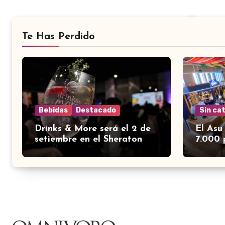
Te Has Perdido
Bebidas
Destacado
Sin ca
Drinks & More será el 2 de
El Asu
setiembre en el Sheraton
7.000 