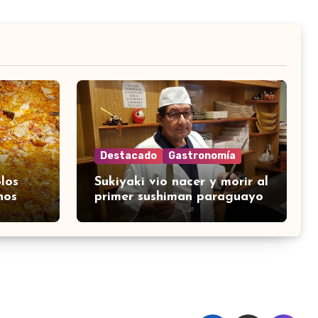
Destacado
Gastronomía
los
Sukiyaki vio nacer y morir al
nos
primer sushiman paraguayo