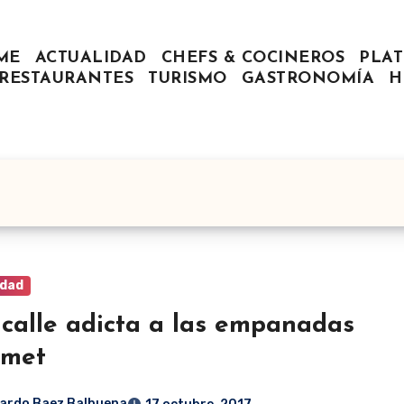
ME
ACTUALIDAD
CHEFS & COCINEROS
PLAT
RESTAURANTES
TURISMO
GASTRONOMÍA
H
idad
calle adicta a las empanadas
rmet
ardo Baez Balbuena