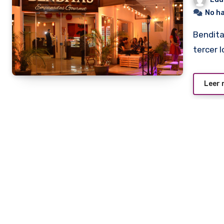
No h
Bendita’s Empanadas Gourmet acaba de inaugurar su
tercer 
Leer