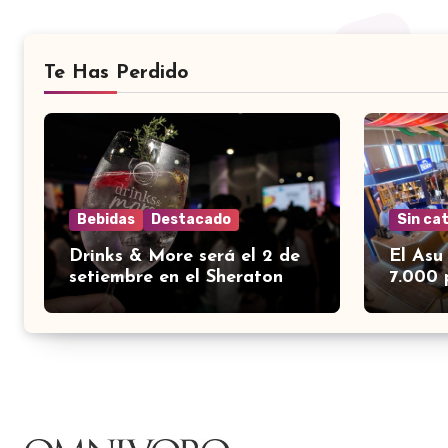
Te Has Perdido
Bebidas
Destacado
Sin ca
Drinks & More será el 2 de
El Asu
setiembre en el Sheraton
7.000 