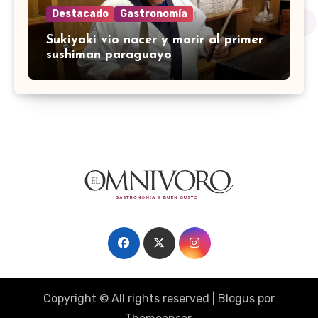
Destacado
Gastronomía
Sukiyaki vio nacer y morir al primer
sushiman paraguayo
Copyright © All rights reserved
|
Blogus
por