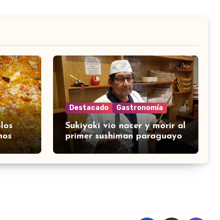
Destacado
Gastronomía
los
Sukiyaki vio nacer y morir al
nos
primer sushiman paraguayo