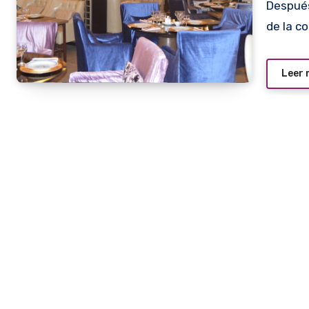
Después de casi 20 años, Shangri-la, el restaurante ícono
de la c
Leer