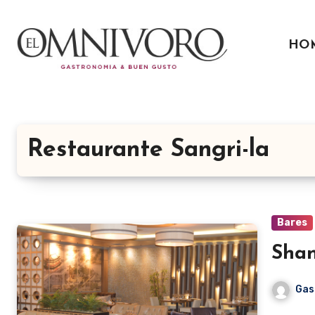
Ir
al
HO
contenido
Restaurante Sangri-la
Bares
Shan
Gas