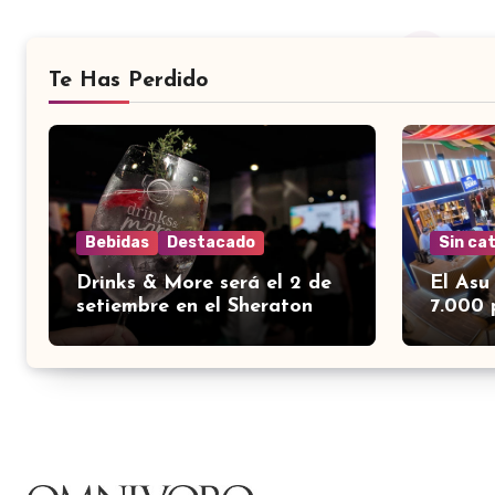
Te Has Perdido
Bebidas
Destacado
Sin ca
Drinks & More será el 2 de
El Asu
setiembre en el Sheraton
7.000 