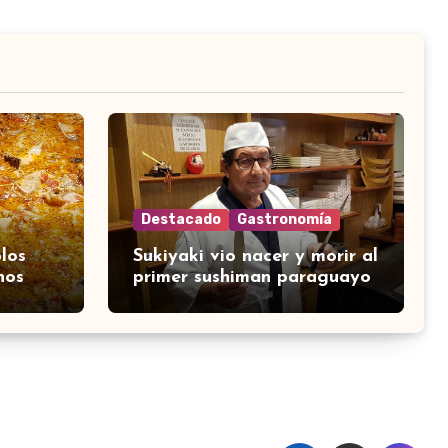
Destacado
Gastronomía
los
Sukiyaki vio nacer y morir al
nos
primer sushiman paraguayo