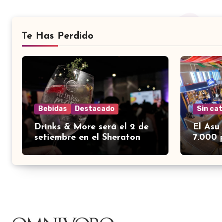
Te Has Perdido
Bebidas
Destacado
Sin ca
Drinks & More será el 2 de
El Asu
setiembre en el Sheraton
7.000 