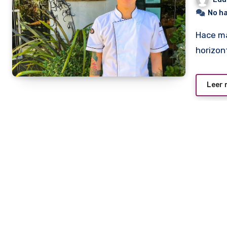
No h
Hace más de un año dejó nuestro país buscando nuevos
horizon
Leer