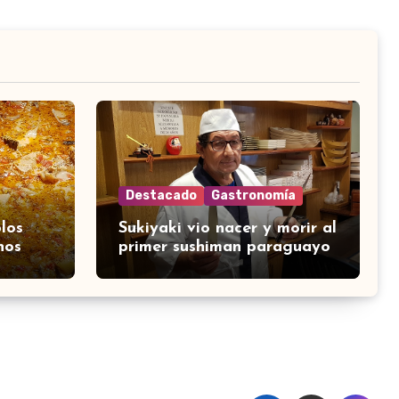
Destacado
Gastronomía
los
Sukiyaki vio nacer y morir al
nos
primer sushiman paraguayo