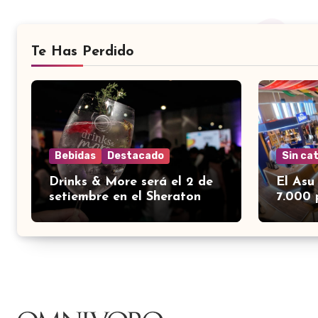
Te Has Perdido
Bebidas
Destacado
Sin ca
Drinks & More será el 2 de
El Asu
setiembre en el Sheraton
7.000 