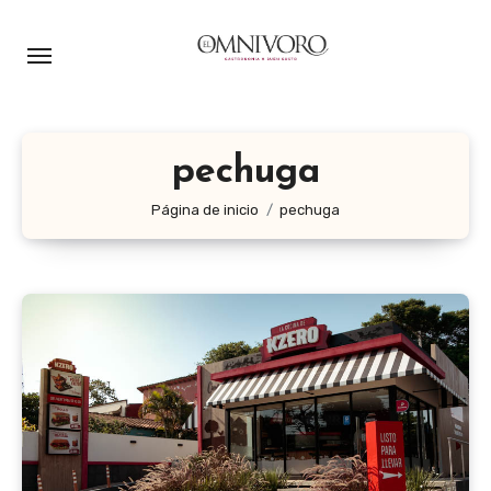
Ir
al
contenido
pechuga
Página de inicio
pechuga