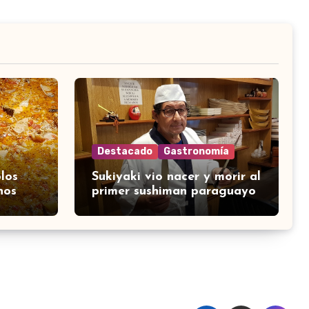
Destacado
Gastronomía
los
Sukiyaki vio nacer y morir al
nos
primer sushiman paraguayo