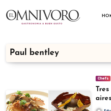
Ir
al
HO
contenido
Paul bentley
Chefs
Tres
aire
Edu