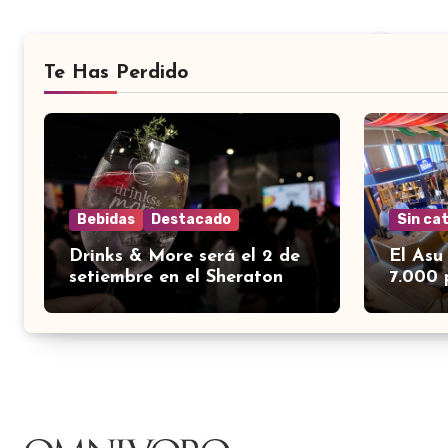
Te Has Perdido
Bebidas
Destacado
Sin ca
Drinks & More será el 2 de
El Asu
setiembre en el Sheraton
7.000 