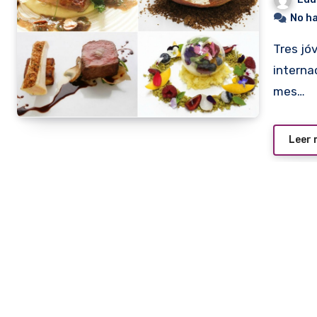
No h
Tres jóvenes, talentosos y renombrados chefs
interna
mes…
Leer