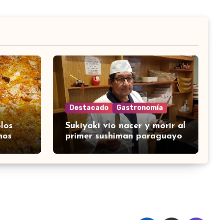
Destacado
Gastronomía
los
Sukiyaki vio nacer y morir al
nos
primer sushiman paraguayo