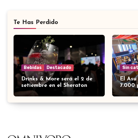
Te Has Perdido
Bebidas
Destacado
Sin ca
Drinks & More será el 2 de
El Asu
setiembre en el Sheraton
7.000 