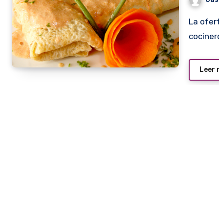
La oferta gastronómica cada vez es más variada y los
cociner
Leer