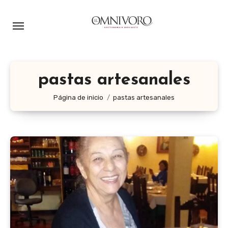
Ir
al
contenido
pastas artesanales
Página de inicio
pastas artesanales