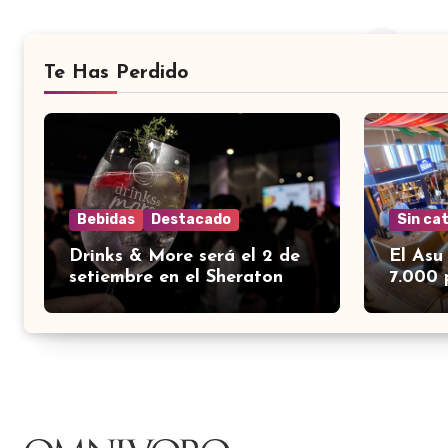
Te Has Perdido
Bebidas
Destacado
Sin ca
Drinks & More será el 2 de
El Asu
setiembre en el Sheraton
7.000 