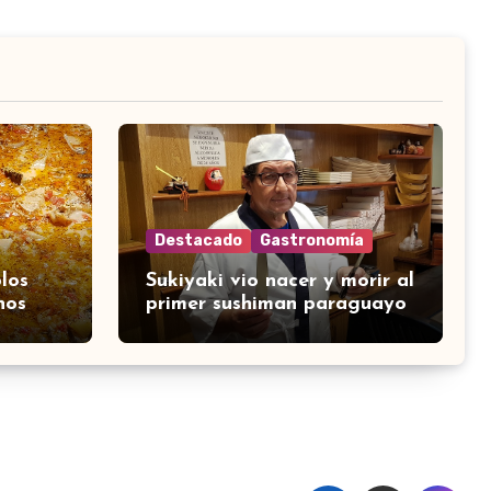
Destacado
Gastronomía
los
Sukiyaki vio nacer y morir al
nos
primer sushiman paraguayo