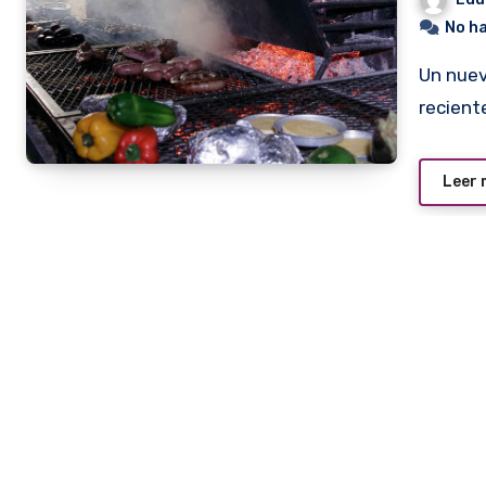
No h
Un nuevo restaurante de origen uruguayo se inauguró
recient
Leer