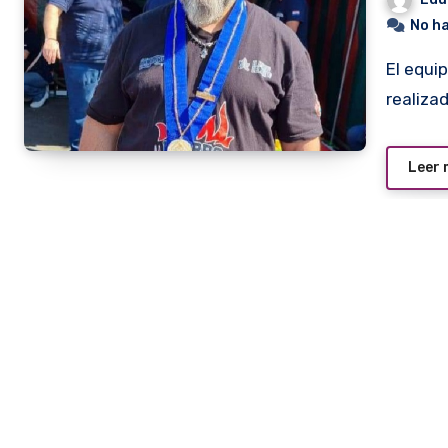
No h
El equipo Barbakua se ubicó 11 en el mundial del asado
realiza
Leer