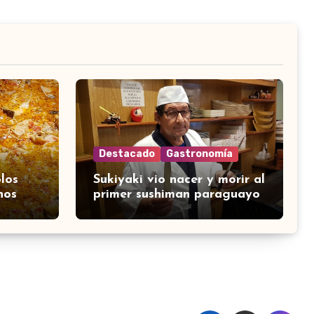
Destacado
Gastronomía
los
Sukiyaki vio nacer y morir al
nos
primer sushiman paraguayo