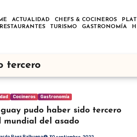
ME
ACTUALIDAD
CHEFS & COCINEROS
PLAT
RESTAURANTES
TURISMO
GASTRONOMÍA
H
 tercero
idad
Cocineros
Gastronomía
guay pudo haber sido tercero
l mundial del asado
ardo Baez Balbuena