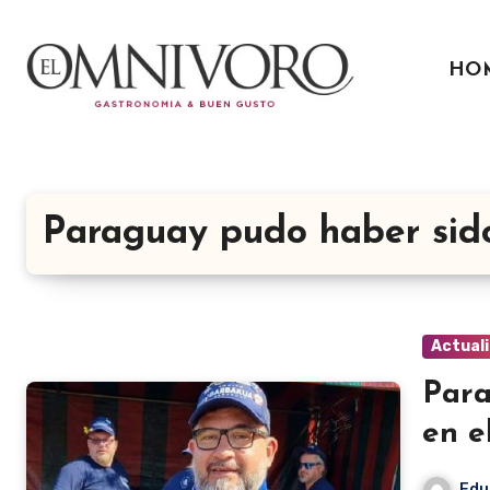
Ir
al
HO
contenido
Paraguay pudo haber sido
Actual
Para
en e
Edu