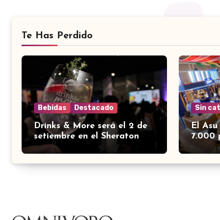
Te Has Perdido
Bebidas
Destacado
Sin ca
Drinks & More será el 2 de
El Asu
setiembre en el Sheraton
7.000 