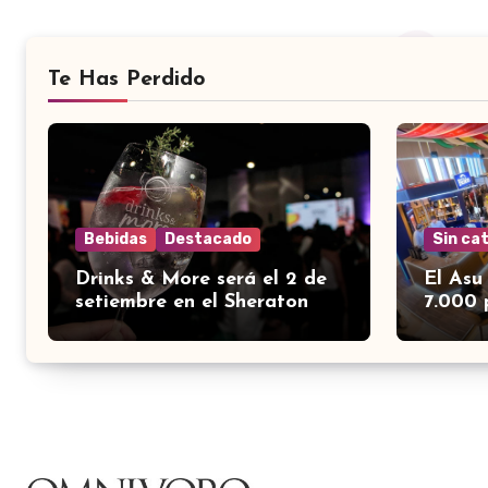
Te Has Perdido
Bebidas
Destacado
Sin ca
Drinks & More será el 2 de
El Asu
setiembre en el Sheraton
7.000 