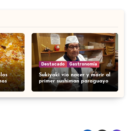
Destacado
Gastronomía
los
Sukiyaki vio nacer y morir al
nos
primer sushiman paraguayo