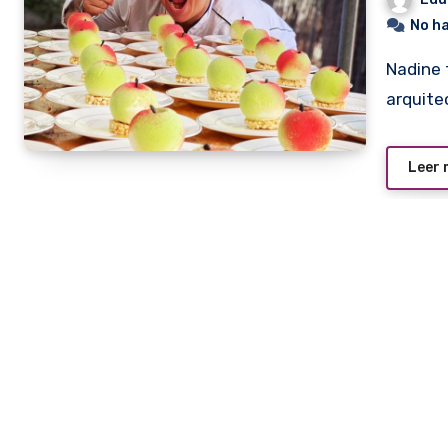
No h
Nadine tenía 24 años y estaba cursando el cuarto año de
arquite
Leer