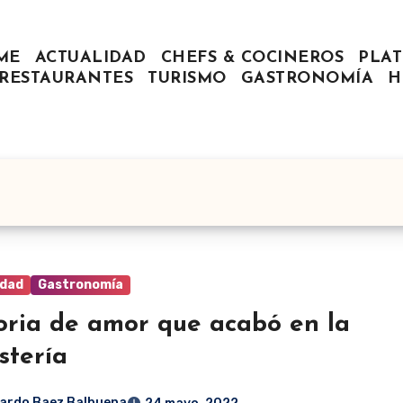
ME
ACTUALIDAD
CHEFS & COCINEROS
PLAT
RESTAURANTES
TURISMO
GASTRONOMÍA
H
idad
Gastronomía
oria de amor que acabó en la
stería
ardo Baez Balbuena