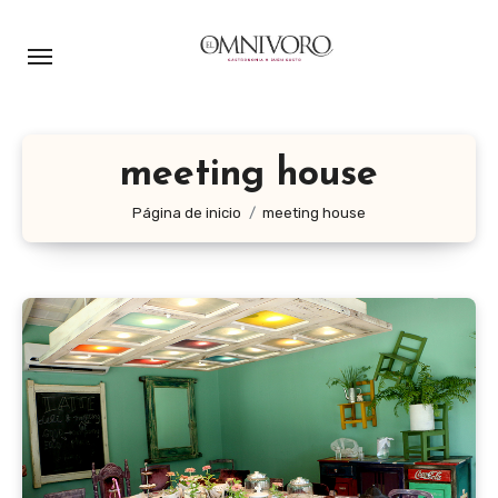
Ir
al
contenido
meeting house
Página de inicio
meeting house