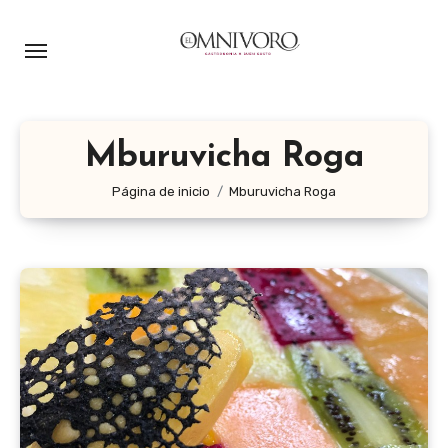
Ir
al
contenido
Mburuvicha Roga
Página de inicio
Mburuvicha Roga