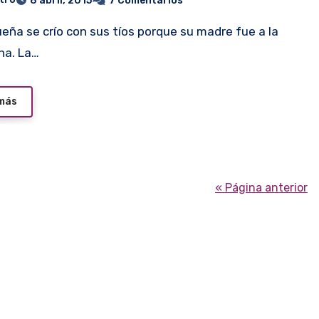
8 abril, 2015
7 Comentarios
na. La…
 más
« Página anterior