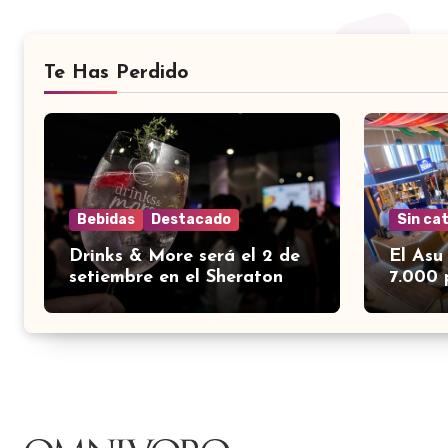
Te Has Perdido
Bebidas
Destacado
Sin ca
Drinks & More será el 2 de
El Asu
setiembre en el Sheraton
7.000 