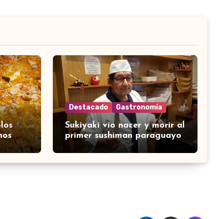
Destacado
Gastronomía
los
Sukiyaki vio nacer y morir al
nos
primer sushiman paraguayo