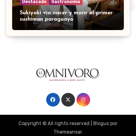
Destacado
Gastronomía
Sukiyaki vio nacer y morir al primer
sushiman paraguayo
Copyright © All rights reserved
|
Blogus
por
Themeansar
.