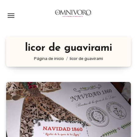
Ir
al
contenido
licor de guavirami
Página de inicio
licor de guavirami