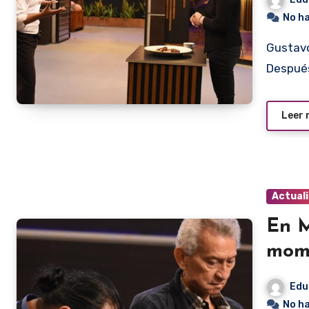
No h
Gustavo Cabaña defendiendo su plata ante Euge Aquino.
Después
Leer
Actual
En M
mom
Edu
No h