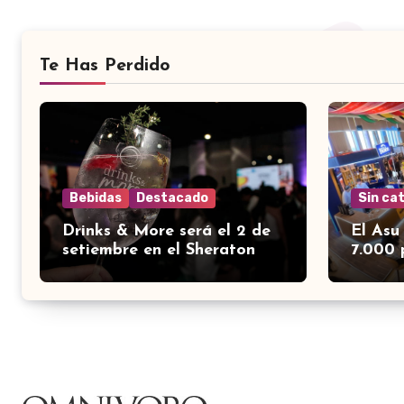
Te Has Perdido
Bebidas
Destacado
Sin ca
Drinks & More será el 2 de
El Asu
setiembre en el Sheraton
7.000 