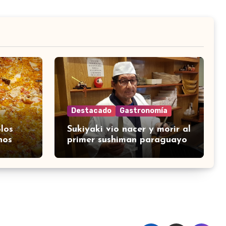
Destacado
Gastronomía
los
Sukiyaki vio nacer y morir al
nos
primer sushiman paraguayo