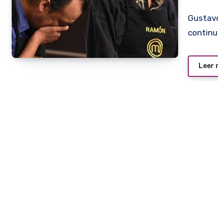
Gustavo Cabaña parece que se lamenta al ser elegido para
continu
Leer