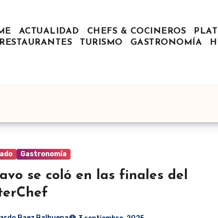
ME
ACTUALIDAD
CHEFS & COCINEROS
PLAT
RESTAURANTES
TURISMO
GASTRONOMÍA
H
ado
Gastronomía
avo se coló en las finales del
terChef
ardo Baez Balbuena