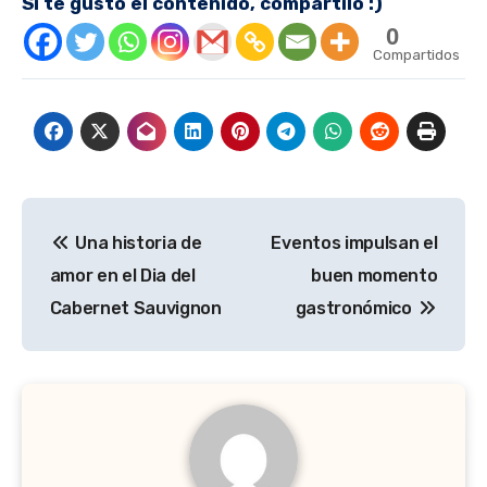
Si te gustó el contenido, compartilo :)
0
Compartidos
Navegación
Una historia de
Eventos impulsan el
de
amor en el Dia del
buen momento
entradas
Cabernet Sauvignon
gastronómico