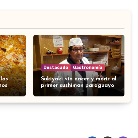
Destacado
Gastronomía
los
Sukiyaki vio nacer y morir al
nos
primer sushiman paraguayo