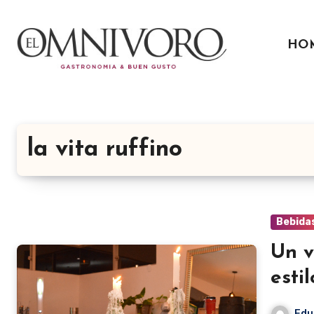
Ir
al
HO
contenido
la vita ruffino
Bebida
Un v
esti
Edu