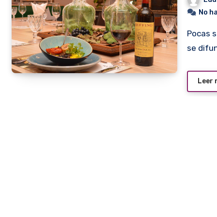
No h
Pocas son las etiquetas de vinos italianos cuyo consumo
se difu
Leer