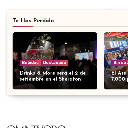
Te Has Perdido
Bebidas
Destacado
Sin ca
Drinks & More será el 2 de
El Asu
setiembre en el Sheraton
7.000 