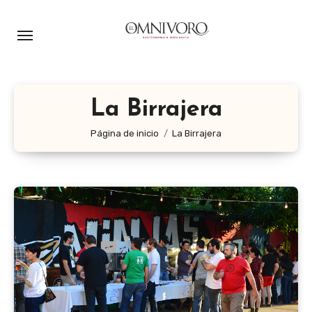
Ir
al
contenido
La Birrajera
Página de inicio
La Birrajera