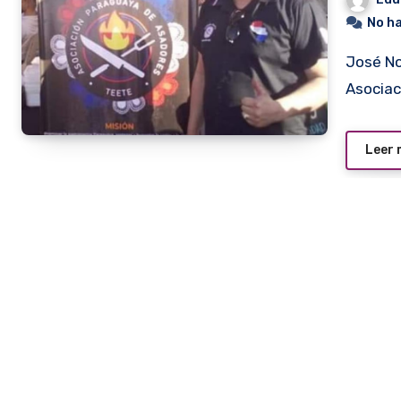
No h
José Noguera, recientemente electo presidente de la
Asociac
Leer