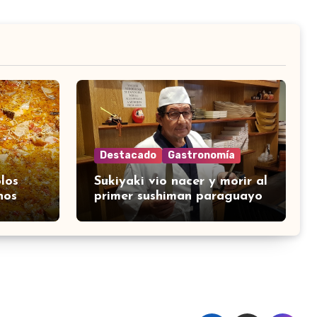
Destacado
Gastronomía
los
Sukiyaki vio nacer y morir al
nos
primer sushiman paraguayo