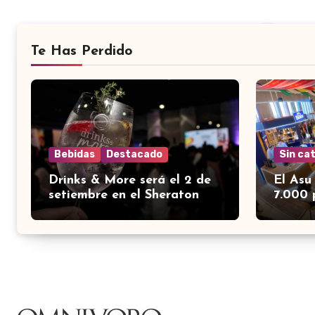
Te Has Perdido
Bebidas
Destacado
Sin ca
Drinks & More será el 2 de
El Asu
setiembre en el Sheraton
7.000 