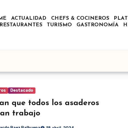
ME
ACTUALIDAD
CHEFS & COCINEROS
PLAT
RESTAURANTES
TURISMO
GASTRONOMÍA
H
ros
Destacado
an que todos los asaderos
an trabajo
ardo Baez Balbuena