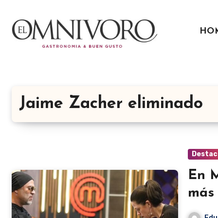
Ir
al
HO
contenido
Jaime Zacher eliminado
Destac
En M
más
Edu