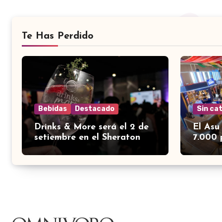
Te Has Perdido
Bebidas
Destacado
Sin ca
Drinks & More será el 2 de
El Asu
setiembre en el Sheraton
7.000 