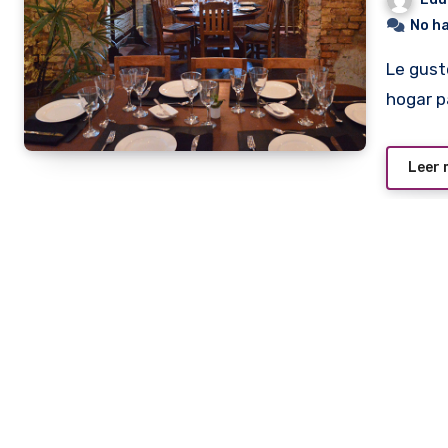
No h
Le gustó cocinar desde siempre, por hobby. Lo hacía en su
hogar p
Leer