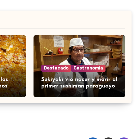
Destacado
Gastronomía
los
Sukiyaki vio nacer y morir al
nos
primer sushiman paraguayo