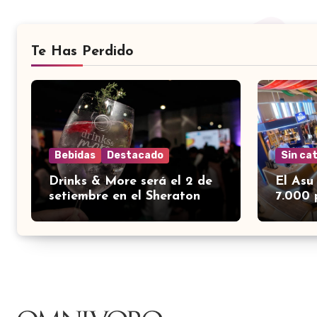
Te Has Perdido
Bebidas
Destacado
Sin ca
Drinks & More será el 2 de
El Asu
setiembre en el Sheraton
7.000 