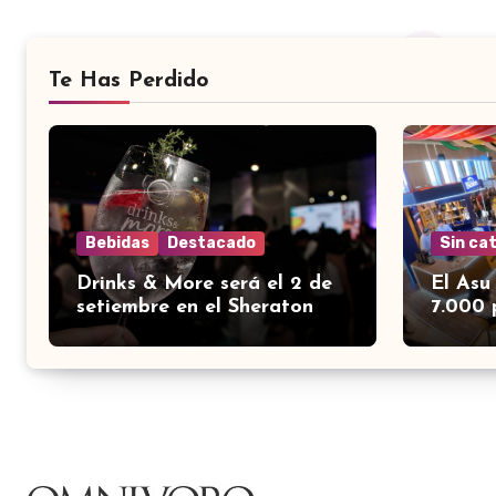
Te Has Perdido
Bebidas
Destacado
Sin ca
Drinks & More será el 2 de
El Asu
setiembre en el Sheraton
7.000 