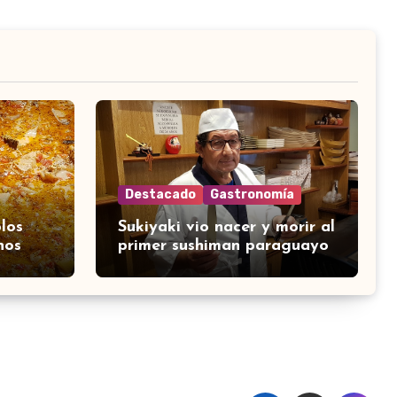
Destacado
Gastronomía
los
Sukiyaki vio nacer y morir al
nos
primer sushiman paraguayo