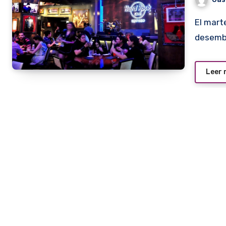
El martes 3 de junio se hará el lanzamiento oficial del
desemba
Leer