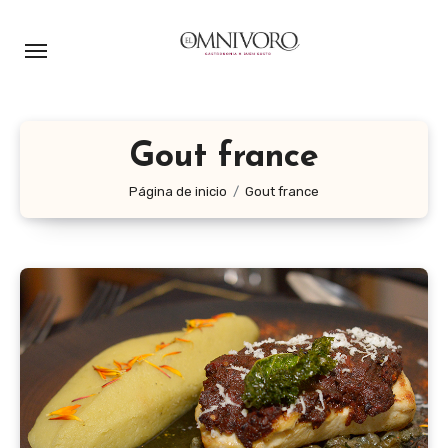
Ir
al
contenido
Gout france
Página de inicio
Gout france