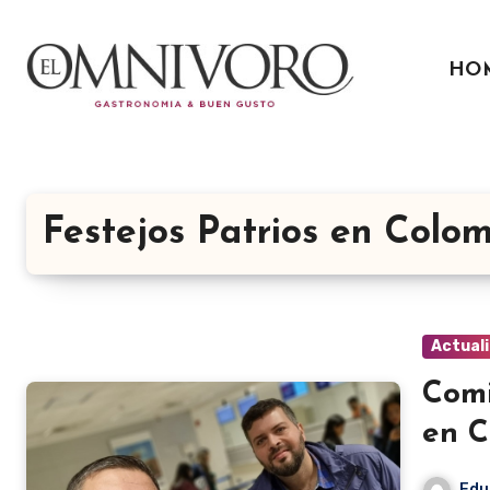
Ir
al
HO
contenido
Festejos Patrios en Colo
Actual
Comi
en C
Edu