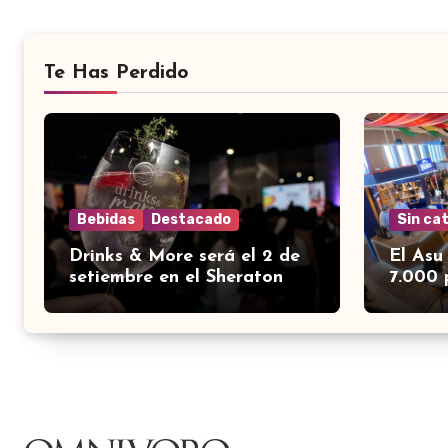
Te Has Perdido
Bebidas
Destacado
Sin ca
Drinks & More será el 2 de
El Asu
setiembre en el Sheraton
7.000 