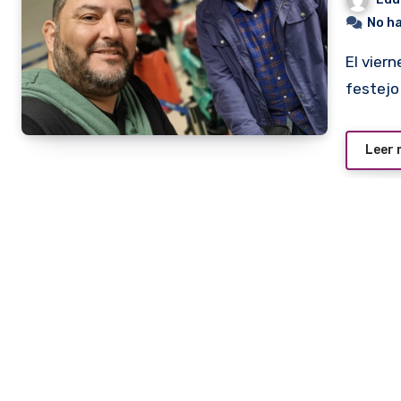
No h
El viernes la Embajada Paraguaya en Colombia, realizará el
festejo
Leer