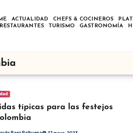
ME
ACTUALIDAD
CHEFS & COCINEROS
PLAT
RESTAURANTES
TURISMO
GASTRONOMÍA
H
mbia
idad
das típicas para las festejos
olombia
ardo Baez Balbuena