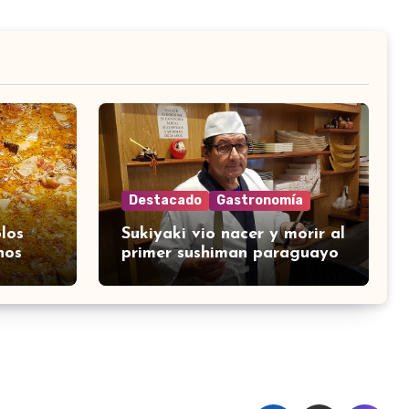
Destacado
Gastronomía
los
Sukiyaki vio nacer y morir al
nos
primer sushiman paraguayo