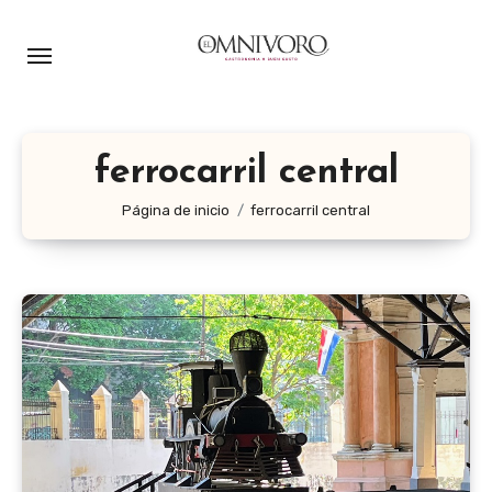
Ir
al
contenido
ferrocarril central
Página de inicio
ferrocarril central