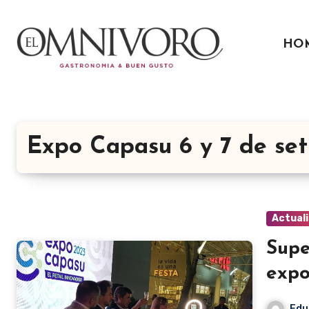
Ir
al
HO
contenido
Expo Capasu 6 y 7 de se
Actual
Supe
expo
Edu