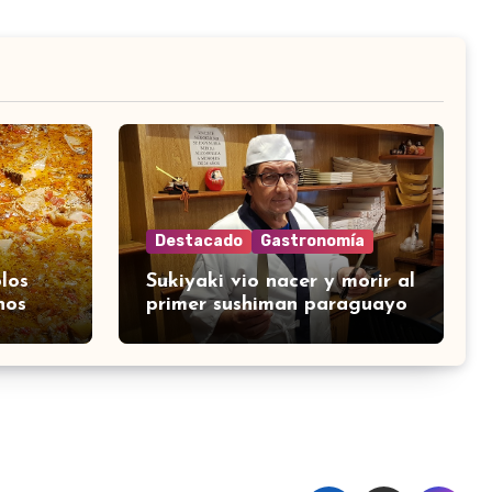
Destacado
Gastronomía
los
Sukiyaki vio nacer y morir al
nos
primer sushiman paraguayo