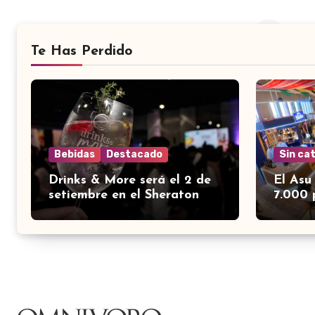
Te Has Perdido
Bebidas
Destacado
Sin ca
Drinks & More será el 2 de
El Asu
setiembre en el Sheraton
7.000 