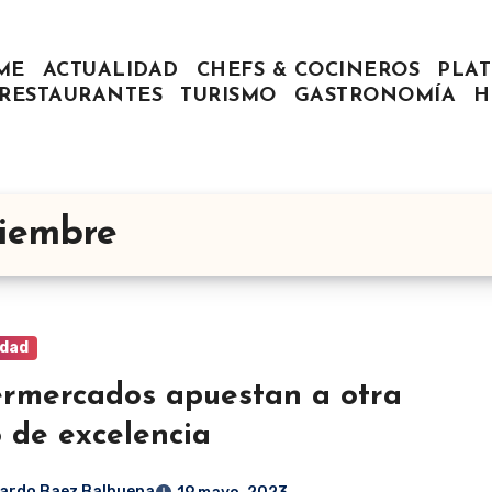
ME
ACTUALIDAD
CHEFS & COCINEROS
PLAT
RESTAURANTES
TURISMO
GASTRONOMÍA
H
tiembre
idad
rmercados apuestan a otra
 de excelencia
ardo Baez Balbuena