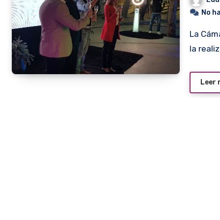
No h
La Cámara Paraguaya de Supermercados (CAPASU) anunció
la real
Leer