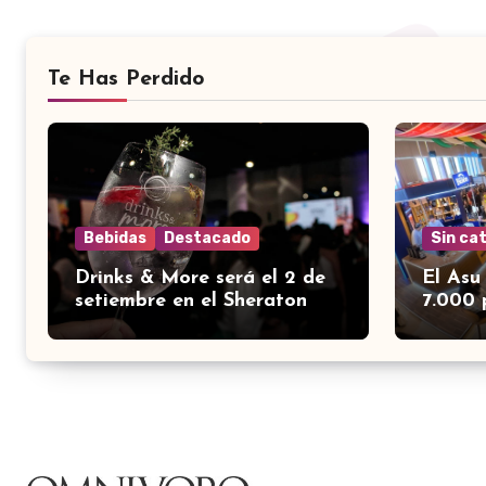
Te Has Perdido
Bebidas
Destacado
Sin ca
Drinks & More será el 2 de
El Asu
setiembre en el Sheraton
7.000 