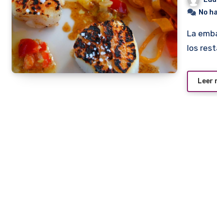
No h
La embajada de Francia en nuestro país hizo un llamado a
los res
Leer