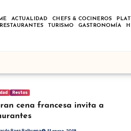
ME
ACTUALIDAD
CHEFS & COCINEROS
PLAT
RESTAURANTES
TURISMO
GASTRONOMÍA
H
idad
Restos
ran cena francesa invita a
aurantes
ardo Baez Balbuena