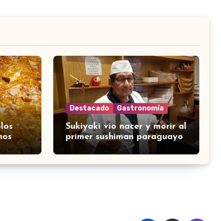
Destacado
Gastronomía
los
Sukiyaki vio nacer y morir al
nos
primer sushiman paraguayo