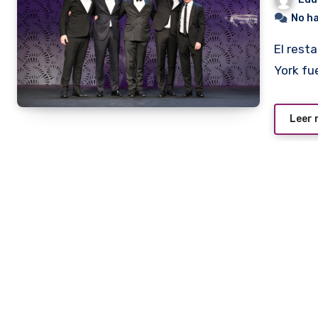
No h
El restaurante Eleven Madison Park de la ciudad de New
York fu
Leer