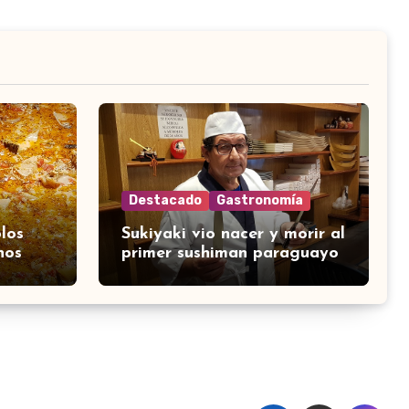
Destacado
Gastronomía
los
Sukiyaki vio nacer y morir al
nos
primer sushiman paraguayo