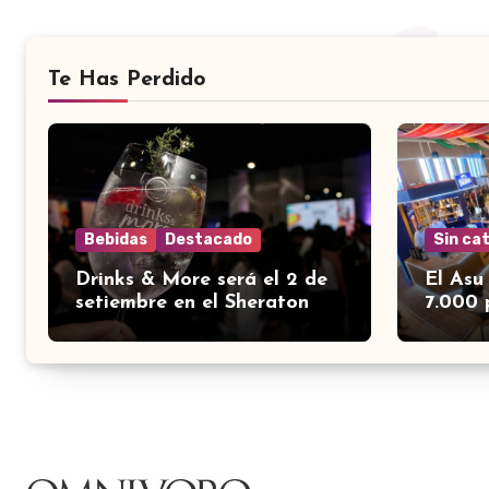
Te Has Perdido
Bebidas
Destacado
Sin ca
Drinks & More será el 2 de
El Asu
setiembre en el Sheraton
7.000 