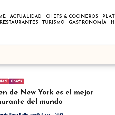
ME
ACTUALIDAD
CHEFS & COCINEROS
PLAT
RESTAURANTES
TURISMO
GASTRONOMÍA
H
idad
Chefs
en de New York es el mejor
aurante del mundo
ardo Baez Balbuena