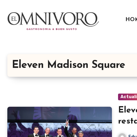
Ir
al
HO
contenido
Eleven Madison Square
Actual
Elev
rest
Edu