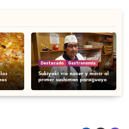
Destacado
Gastronomía
los
Sukiyaki vio nacer y morir al
nos
primer sushiman paraguayo