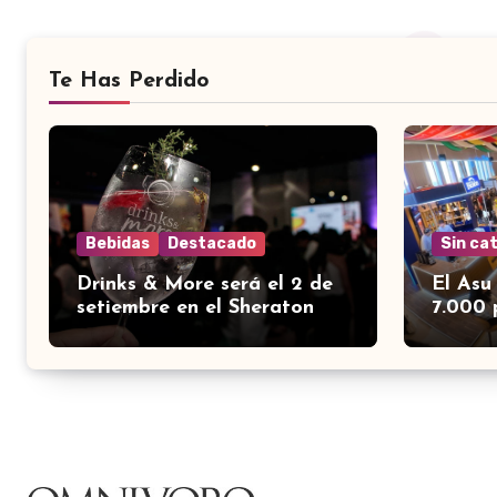
Te Has Perdido
Bebidas
Destacado
Sin ca
Drinks & More será el 2 de
El Asu
setiembre en el Sheraton
7.000 