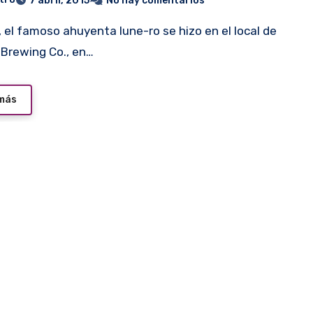
7 abril, 2015
No hay comentarios
 Brewing Co., en…
 más