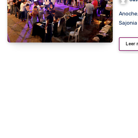
Anoche, el famoso ahuyenta lune-ro se hizo en el local de
Sajonia
Leer