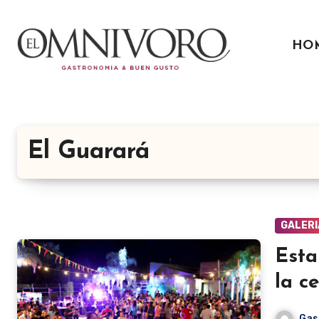
Ir
al
HO
contenido
El Guarará
GALERI
Esta
la c
Gas