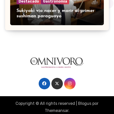
Destacado
Gastronomía
Sukiyaki vio nacer y morir al primer
sushiman paraguayo
Copyright © All rights reserved
|
Blogus
por
Themeansar
.