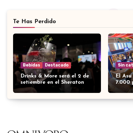
Te Has Perdido
Bebidas
Destacado
Sin ca
Drinks & More será el 2 de
El Asu
setiembre en el Sheraton
7.000 