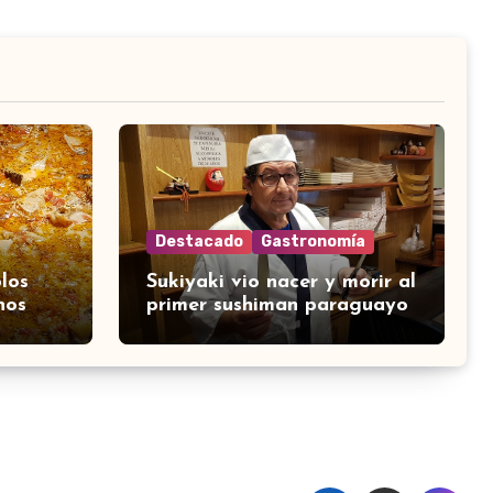
Destacado
Gastronomía
los
Sukiyaki vio nacer y morir al
nos
primer sushiman paraguayo