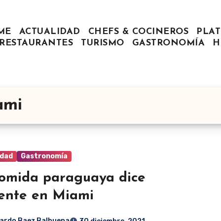
ME
ACTUALIDAD
CHEFS & COCINEROS
PLAT
RESTAURANTES
TURISMO
GASTRONOMÍA
H
ami
idad
Gastronomía
omida paraguaya dice
ente en Miami
ardo Baez Balbuena