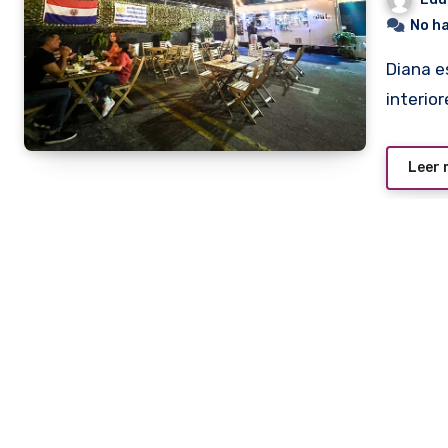
No h
Diana es paraguaya, Diego uruguayo. Ella es diseñadora de
interior
Leer