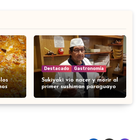
Destacado
Gastronomía
los
Sukiyaki vio nacer y morir al
nos
primer sushiman paraguayo