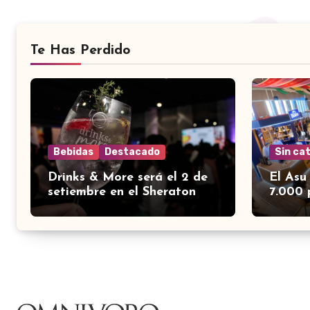
Te Has Perdido
Bebidas
Destacado
Sin ca
Drinks & More será el 2 de
El Asu
setiembre en el Sheraton
7.000 