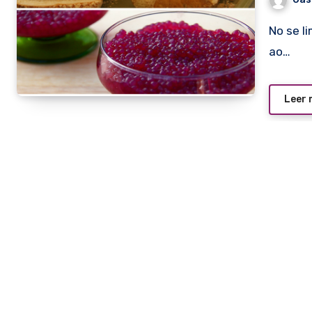
No se limita ni al fejâo ni al espeto corrido ni al churrasco ni
ao…
Leer