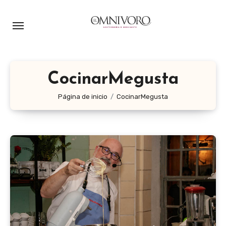
Ir
al
contenido
CocinarMegusta
Página de inicio
CocinarMegusta