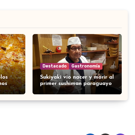
Destacado
Gastronomía
los
Sukiyaki vio nacer y morir al
nos
primer sushiman paraguayo