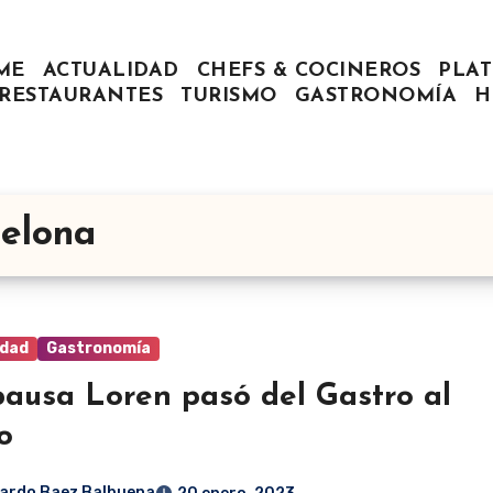
ME
ACTUALIDAD
CHEFS & COCINEROS
PLAT
RESTAURANTES
TURISMO
GASTRONOMÍA
H
celona
idad
Gastronomía
pausa Loren pasó del Gastro al
o
ardo Baez Balbuena