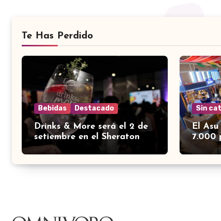
Te Has Perdido
Bebidas
Destacado
Sin ca
Drinks & More será el 2 de
El Asu
setiembre en el Sheraton
7.000 