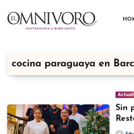
Ir
al
HO
contenido
cocina paraguaya en Bar
Actual
Sin 
Rest
Edu