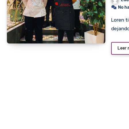
No h
Loren tiene 38 años, hace más de 12 emigró a España
dejando
Leer